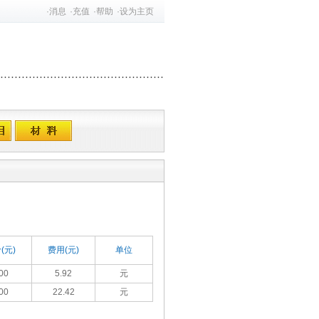
·
消息
·
充值
·
帮助
·
设为主页
(元)
费用(元)
单位
00
5.92
元
00
22.42
元