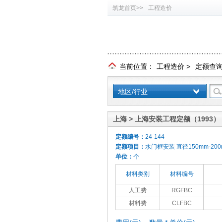
筑龙首页>>
工程造价
当前位置：
工程造价
>
定额查
地区/行业
上海 > 上海安装工程定额（1993）
定额编号：
24-144
定额项目：
水门框安装 直径150mm-200
单位：
个
材料类别
材料编号
人工费
RGFBC
材料费
CLFBC