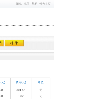
·
消息
·
充值
·
帮助
·
设为主页
(元)
费用(元)
单位
00
301.55
元
00
1.82
元