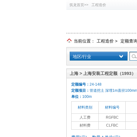
筑龙首页>>
工程造价
当前位置：
工程造价
>
定额查
地区/行业
上海 > 上海安装工程定额（1993）
定额编号：
24-148
定额项目：
管道挖土 深埋1m直径100m
单位：
100m
材料类别
材料编号
人工费
RGFBC
材料费
CLFBC