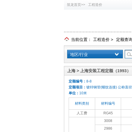
筑龙首页>>
工程造价
当前位置：
工程造价
>
定额查
地区/行业
上海 > 上海安装工程定额（1993）
定额编号：
8-8
定额项目：
镀锌钢管(螺纹连接) 公称直径<
单位：
10米
材料类别
材料编号
人工费
RG45
3008
2986