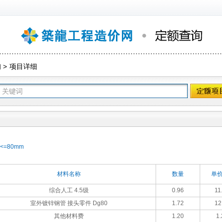
询
>
项目详细
=80mm
材料名称
数量
单价
综合人工 4.5级
0.96
11
室外镀锌钢管 接头零件 Dg80
1.72
12
其他材料费
1.20
1.