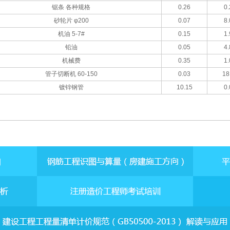
锯条 各种规格
0.26
0.
砂轮片 φ200
0.07
8.
机油 5-7#
0.15
1.
铅油
0.05
4.
机械费
0.35
1.
管子切断机 60-150
0.03
18
镀锌钢管
10.15
0.