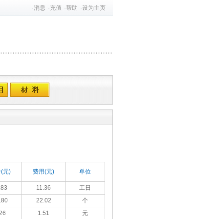
·
消息
·
充值
·
帮助
·
设为主页
(元)
费用(元)
单位
.83
11.36
工日
.80
22.02
个
26
1.51
元