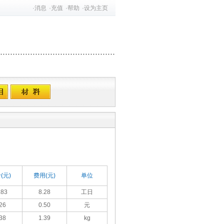
·
消息
·
充值
·
帮助
·
设为主页
(元)
费用(元)
单位
.83
8.28
工日
26
0.50
元
38
1.39
kg