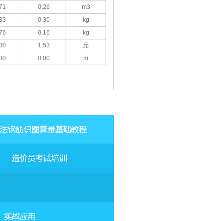
71
0.26
m3
33
0.30
kg
76
0.16
kg
00
1.53
元
00
0.00
m