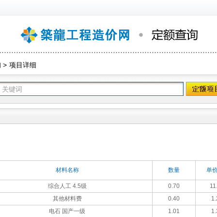
询
>
项目详细
材料名称
数量
单价
综合人工 4.5级
0.70
11
其他材料费
0.40
1.
电石 国产一级
1.01
1.