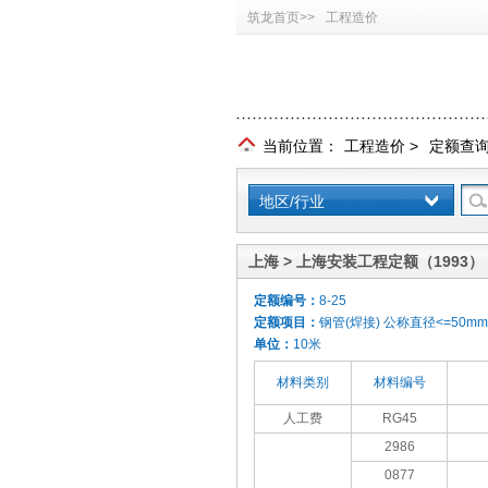
筑龙首页>>
工程造价
当前位置：
工程造价
>
定额查
地区/行业
上海 > 上海安装工程定额（1993）
定额编号：
8-25
定额项目：
钢管(焊接) 公称直径<=50mm
单位：
10米
材料类别
材料编号
人工费
RG45
2986
0877