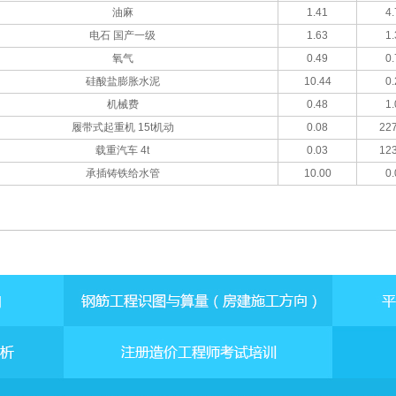
油麻
1.41
4.
电石 国产一级
1.63
1.
氧气
0.49
0.
硅酸盐膨胀水泥
10.44
0.
机械费
0.48
1.
履带式起重机 15t机动
0.08
227
载重汽车 4t
0.03
123
承插铸铁给水管
10.00
0.