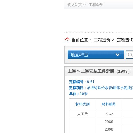
筑龙首页>>
工程造价
当前位置：
工程造价
>
定额查
地区/行业
上海 > 上海安装工程定额（1993）
定额编号：
8-51
定额项目：
承插铸铁给水管(膨胀水泥接口)
单位：
10米
材料类别
材料编号
人工费
RG45
2986
2898