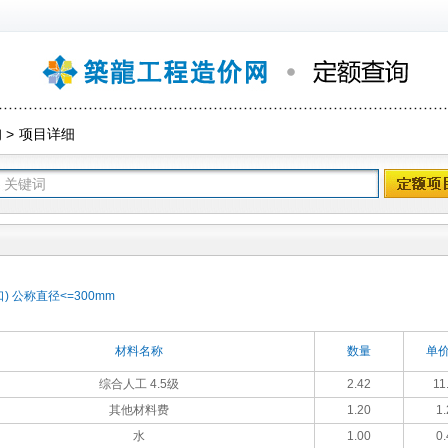
询
>
项目详细
 公称直径<=300mm
材料名称
数量
单价
综合人工 4.5级
2.42
11
其他材料费
1.20
1.
水
1.00
0.