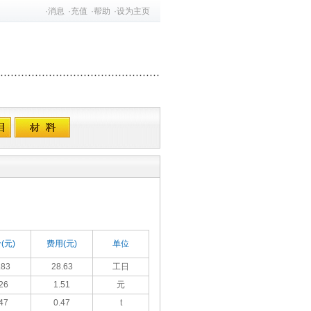
·
消息
·
充值
·
帮助
·
设为主页
(元)
费用(元)
单位
.83
28.63
工日
26
1.51
元
47
0.47
t