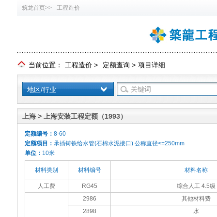
筑龙首页>>
工程造价
当前位置：
工程造价
>
定额查询
>
项目详细
地区/行业
上海 > 上海安装工程定额（1993）
定额编号：
8-60
定额项目：
承插铸铁给水管(石棉水泥接口) 公称直径<=250mm
单位：
10米
材料类别
材料编号
材料名称
人工费
RG45
综合人工 4.5级
2986
其他材料费
2898
水