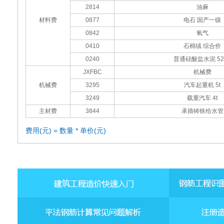
2814
油麻
材料费
0877
电石 国产一级
0842
氧气
0410
石棉绒 综合价
0240
普通硅酸盐水泥 52
JXFBC
机械费
机械费
3295
汽车起重机 5t
3249
载重汽车 4t
主材费
3844
承插铸铁给水管
费用(元) = 数量 * 单价(元)