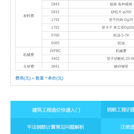
2843
锯条 各种规格
2832
砂轮片 φ200
材料费
1791
管子托钩 Dg25
1782
管卡子 单立管Dg5
0766
机油 5-7#
0565
铅油
JXFBC
机械费
机械费
3402
管子切断机 25-6
主材费
3841
镀锌钢管
费用(元) = 数量 * 单价(元)