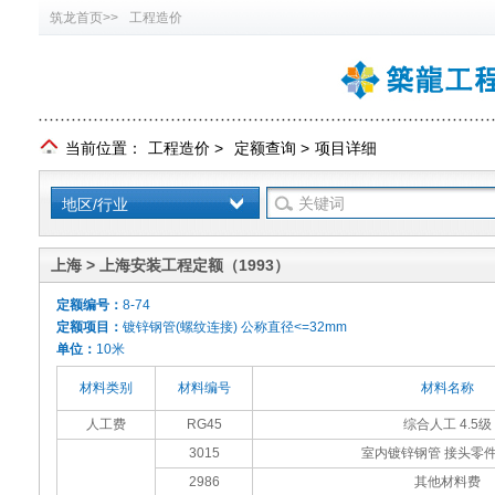
筑龙首页>>
工程造价
当前位置：
工程造价
>
定额查询
>
项目详细
地区/行业
上海 > 上海安装工程定额（1993）
定额编号：
8-74
定额项目：
镀锌钢管(螺纹连接) 公称直径<=32mm
单位：
10米
材料类别
材料编号
材料名称
人工费
RG45
综合人工 4.5级
3015
室内镀锌钢管 接头零件 
2986
其他材料费