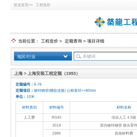
筑龙首页>>
工程造价
当前位置：
工程造价
>
定额查询
>
项目详细
地区/行业
上海 > 上海安装工程定额（1993）
定额编号：
8-78
定额项目：
镀锌钢管(螺纹连接) 公称直径<=80mm
单位：
10米
材料类别
材料编号
材料名称
人工费
RG45
综合人工 4.5级
3019
室内镀锌钢管 接头零件 
2986
其他材料费