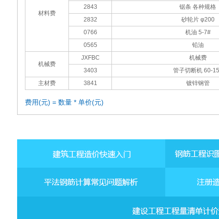
2843
锯条 各种规格
材料费
2832
砂轮片 φ200
0766
机油 5-7#
0565
铅油
JXFBC
机械费
机械费
3403
管子切断机 60-15
主材费
3841
镀锌钢管
费用(元) = 数量 * 单价(元)