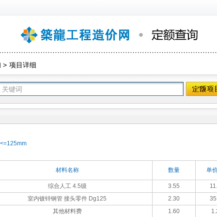
询
>
项目详细
=125mm
材料名称
数量
单价
综合人工 4.5级
3.55
11
室内镀锌钢管 接头零件 Dg125
2.30
35
其他材料费
1.60
1.