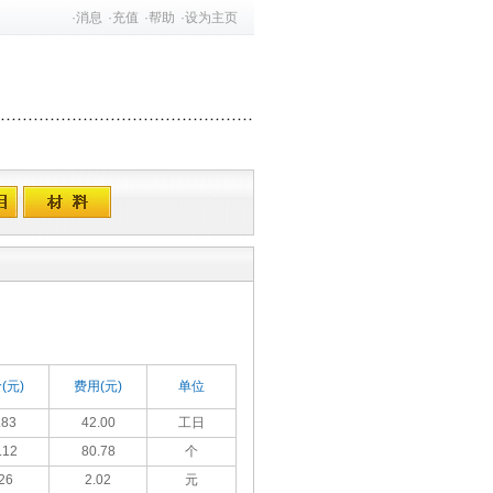
·
消息
·
充值
·
帮助
·
设为主页
(元)
费用(元)
单位
.83
42.00
工日
.12
80.78
个
26
2.02
元