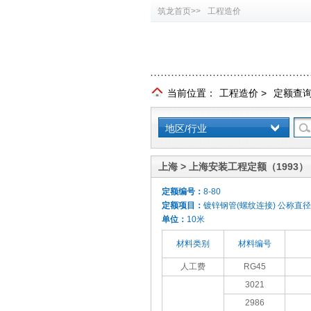
筑龙首页>>
工程造价
当前位置：
工程造价
>
定额查
地区/行业
上海 > 上海安装工程定额（1993）
定额编号：
8-80
定额项目：
镀锌钢管(螺纹连接) 公称直径<
单位：
10米
材料类别
材料编号
人工费
RG45
3021
2986