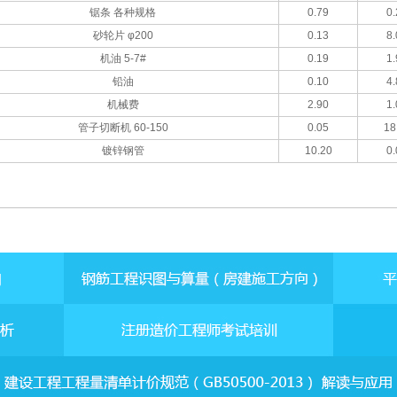
锯条 各种规格
0.79
0.
砂轮片 φ200
0.13
8.
机油 5-7#
0.19
1.
铅油
0.10
4.
机械费
2.90
1.
管子切断机 60-150
0.05
18
镀锌钢管
10.20
0.