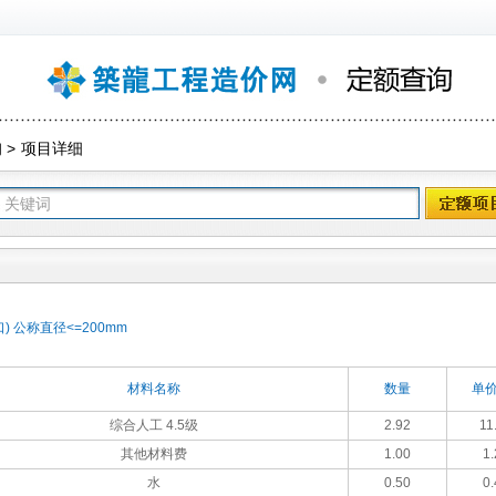
询
>
项目详细
 公称直径<=200mm
材料名称
数量
单价
综合人工 4.5级
2.92
11
其他材料费
1.00
1.
水
0.50
0.