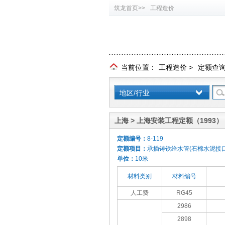
筑龙首页>>
工程造价
当前位置：
工程造价
>
定额查
地区/行业
上海 > 上海安装工程定额（1993）
定额编号：
8-119
定额项目：
承插铸铁给水管(石棉水泥接口)
单位：
10米
材料类别
材料编号
人工费
RG45
2986
2898