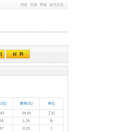
·
消息
·
充值
·
帮助
·
设为主页
(元)
费用(元)
单位
.83
34.54
工日
26
1.26
元
47
0.23
t