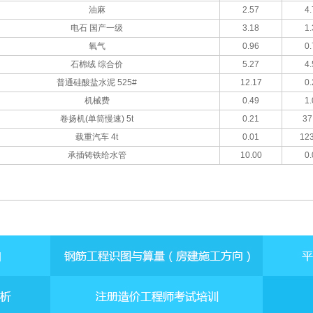
油麻
2.57
4.
电石 国产一级
3.18
1.
氧气
0.96
0.
石棉绒 综合价
5.27
4.
普通硅酸盐水泥 525#
12.17
0.
机械费
0.49
1.
卷扬机(单筒慢速) 5t
0.21
37
载重汽车 4t
0.01
123
承插铸铁给水管
10.00
0.