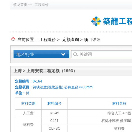
筑龙首页>>
工程造价
当前位置：
工程造价
>
定额查询
>
项目详细
地区/行业
上海 > 上海安装工程定额（1993）
定额编号：
8-164
定额项目：
铸铁法兰(螺纹连接) 公称直径<=80mm
单位：
付
材料类别
材料编号
材料名称
人工费
RG45
综合人工 4.5级
0421
石棉橡胶板 低压δ0.
材料费
CLFBC
材料费