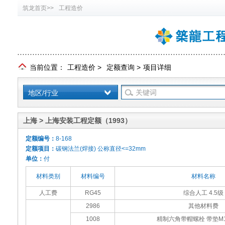
筑龙首页>>
工程造价
当前位置：
工程造价
>
定额查询
>
项目详细
地区/行业
上海 > 上海安装工程定额（1993）
定额编号：
8-168
定额项目：
碳钢法兰(焊接) 公称直径<=32mm
单位：
付
材料类别
材料编号
材料名称
人工费
RG45
综合人工 4.5级
2986
其他材料费
1008
精制六角带帽螺栓 带垫M14