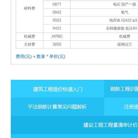
0877
电石 国产一级
材料费
0842
氧气
0502
电焊条 结422 φ3.
0421
石棉橡胶板 低压δ0.
机械费
JXFBC
机械费
主材费
3850
碳钢法兰
费用(元) = 数量 * 单价(元)