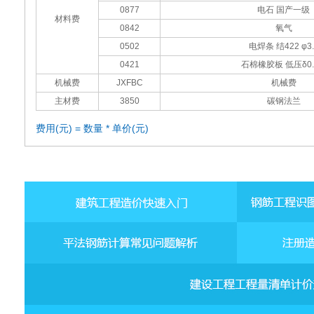
0877
电石 国产一级
材料费
0842
氧气
0502
电焊条 结422 φ3.
0421
石棉橡胶板 低压δ0.
机械费
JXFBC
机械费
主材费
3850
碳钢法兰
费用(元) = 数量 * 单价(元)