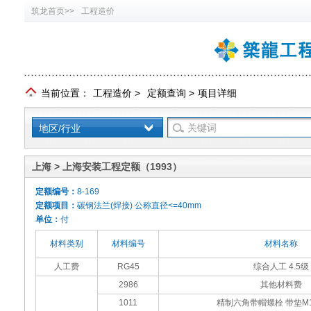
筑龙首页>>
工程造价
当前位置：
工程造价
>
定额查询
>
项目详细
地区/行业
上海 > 上海安装工程定额（1993）
定额编号：
8-169
定额项目：
碳钢法兰(焊接) 公称直径<=40mm
单位：
付
材料类别
材料编号
材料名称
人工费
RG45
综合人工 4.5级
2986
其他材料费
1011
精制六角带帽螺栓 带垫M16