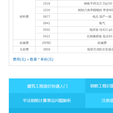
1618
钢板平焊法兰 Dg150 
1016
精制六角带帽螺栓 带垫M20x
材料费
0877
电石 国产一级
0842
氧气
0502
电焊条 结422 φ3.
0421
石棉橡胶板 低压δ0.
机械费
JXFBC
机械费
主材费
3859
墙壁式消防水泵接
费用(元) = 数量 * 单价(元)