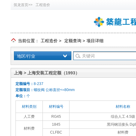
筑龙首页>>
工程造价
当前位置：
工程造价
>
定额查询
>
项目详细
地区/行业
上海 > 上海安装工程定额（1993）
定额编号：
8-237
定额项目：
螺纹阀 公称直径<=80mm
单位：
个
材料类别
材料编号
材料名称
人工费
RG45
综合人工 4.5级
1845
黑玛钢活接头 Dg8
材料费
CLFBC
材料费