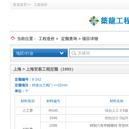
筑龙首页>>
工程造价
当前位置：
工程造价
>
定额查询
>
项目详细
地区/行业
上海 > 上海安装工程定额（1993）
定额编号：
8-242
定额项目：
焊接法兰阀门 <=32mm
单位：
个
材料类别
材料编号
材料名称
人工费
RG45
综合人工 4.5级
1646
丝扣法兰 Dg25
1006
精制六角带帽螺栓 带垫M12