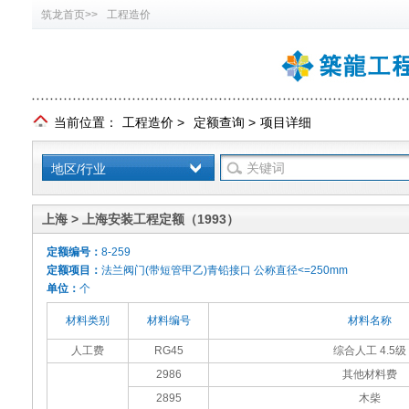
筑龙首页>>
工程造价
当前位置：
工程造价
>
定额查询
>
项目详细
地区/行业
上海 > 上海安装工程定额（1993）
定额编号：
8-259
定额项目：
法兰阀门(带短管甲乙)青铅接口 公称直径<=250mm
单位：
个
材料类别
材料编号
材料名称
人工费
RG45
综合人工 4.5级
2986
其他材料费
2895
木柴