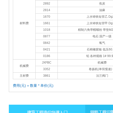
2892
焦炭
2814
油麻
1670
上水铸铁短管乙 Dg2
材料费
1661
上水铸铁短管甲 Dg2
1018
精制六角带帽螺栓 带垫M22x
0877
电石 国产一级
0842
氧气
0421
石棉橡胶板 低压δ0.
0186
铅 各种规格 1# 99.
JXFBC
机械费
机械费
3352
卷扬机(单筒慢速) 
主材费
3861
法兰阀门
费用(元) = 数量 * 单价(元)