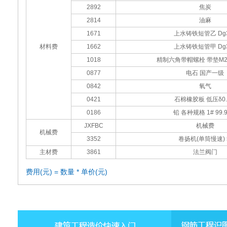
2892
焦炭
2814
油麻
1671
上水铸铁短管乙 Dg3
材料费
1662
上水铸铁短管甲 Dg3
1018
精制六角带帽螺栓 带垫M22x
0877
电石 国产一级
0842
氧气
0421
石棉橡胶板 低压δ0.
0186
铅 各种规格 1# 99.
JXFBC
机械费
机械费
3352
卷扬机(单筒慢速) 
主材费
3861
法兰阀门
费用(元) = 数量 * 单价(元)