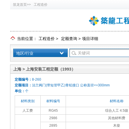
筑龙首页>>
工程造价
当前位置：
工程造价
>
定额查询
>
项目详细
地区/行业
上海 > 上海安装工程定额（1993）
定额编号：
8-260
定额项目：
法兰阀门(带短管甲乙)青铅接口 公称直径<=300mm
单位：
个
材料类别
材料编号
材料名称
人工费
RG45
综合人工 4.5级
2986
其他材料费
2895
木柴