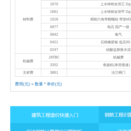
1670
上水铸铁短管乙 Dg2
1661
上水铸铁短管甲 Dg2
材料费
1018
精制六角带帽螺栓 带垫M22x
0877
电石 国产一级
0842
氧气
0421
石棉橡胶板 低压δ0.
0247
硅酸盐膨胀水泥
JXFBC
机械费
机械费
3352
卷扬机(单筒慢速) 
主材费
3861
法兰阀门
费用(元) = 数量 * 单价(元)