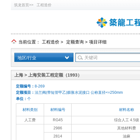
筑龙首页>>
工程造价
当前位置：
工程造价
>
定额查询
>
项目详细
地区/行业
上海 > 上海安装工程定额（1993）
定额编号：
8-269
定额项目：
法兰阀(带短管甲乙)膨胀水泥接口 公称直径<=250mm
单位：
个
材料类别
材料编号
材料名称
人工费
RG45
综合人工 4.5级
2986
其他材料费
2814
油麻