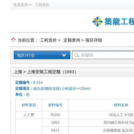
筑龙首页>>
工程造价
当前位置：
工程造价
>
定额查询
>
项目详细
地区/行业
上海 > 上海安装工程定额（1993）
定额编号：
8-314
定额项目：
减压器(螺纹连接) 公称直径<=20mm
单位：
组
材料类别
材料编号
材料名称
人工费
RG45
综合人工 4.5级
1863
黑玛钢六角外丝 Dg
0421
石棉橡胶板 低压δ0.