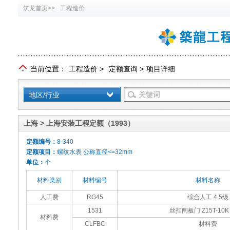
筑龙首页>>
工程造价
当前位置：
工程造价
>
定额查询
>
项目详细
地区/行业
上海 > 上海安装工程定额（1993）
定额编号：
8-340
定额项目：
螺纹水表 公称直径<=32mm
单位：
个
材料类别
材料编号
材料名称
人工费
RG45
综合人工 4.5级
1531
丝扣闸板门 Z15T-10K 
材料费
CLFBC
材料费