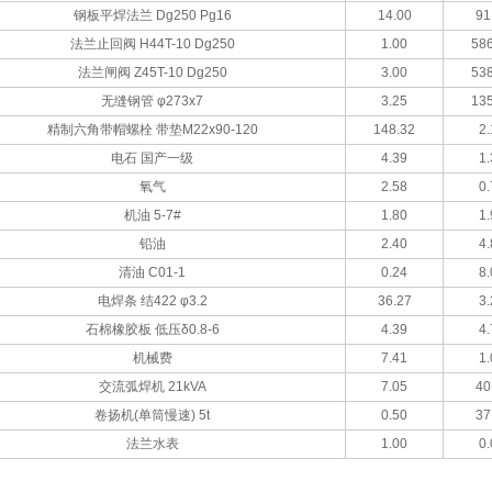
钢板平焊法兰 Dg250 Pg16
14.00
91
法兰止回阀 H44T-10 Dg250
1.00
586
法兰闸阀 Z45T-10 Dg250
3.00
538
无缝钢管 φ273x7
3.25
135
精制六角带帽螺栓 带垫M22x90-120
148.32
2.
电石 国产一级
4.39
1.
氧气
2.58
0.
机油 5-7#
1.80
1.
铅油
2.40
4.
清油 C01-1
0.24
8.
电焊条 结422 φ3.2
36.27
3.
石棉橡胶板 低压δ0.8-6
4.39
4.
机械费
7.41
1.
交流弧焊机 21kVA
7.05
40
卷扬机(单筒慢速) 5t
0.50
37
法兰水表
1.00
0.