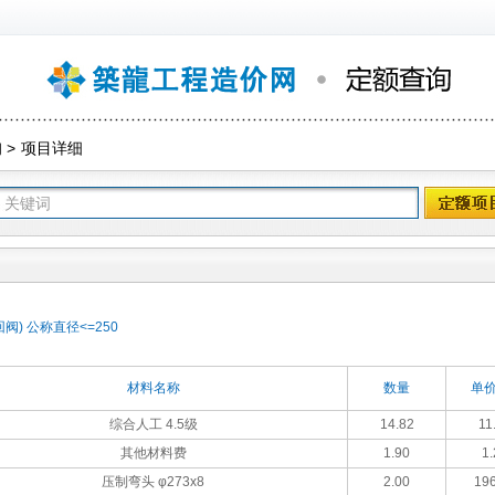
询
>
项目详细
) 公称直径<=250
材料名称
数量
单价
综合人工 4.5级
14.82
11
其他材料费
1.90
1.
压制弯头 φ273x8
2.00
196