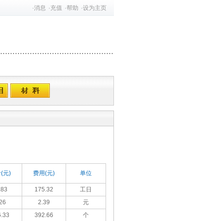
·
消息
·
充值
·
帮助
·
设为主页
(元)
费用(元)
单位
.83
175.32
工日
26
2.39
元
.33
392.66
个