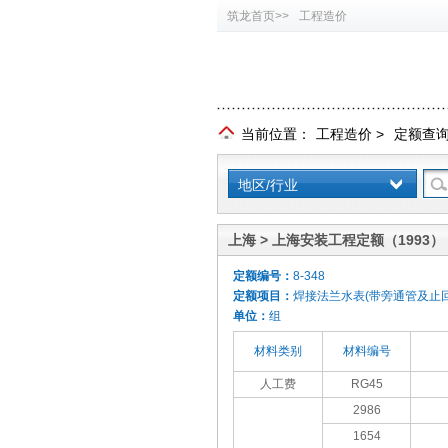
筑龙首页>>
工程造价
当前位置：
工程造价
>
定额查
地区/行业
上海 > 上海安装工程定额（1993）
定额编号：
8-348
定额项目：
焊接法兰水表(带旁通管及止回阀
单位：
组
材料类别
材料编号
人工费
RG45
2986
1654