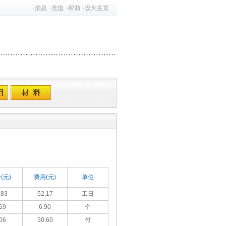
·
消息
·
充值
·
帮助
·
设为主页
(元)
费用(元)
单位
.83
52.17
工日
69
6.90
个
06
50.60
付