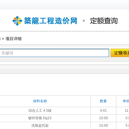
询
>
项目详细
材料名称
数量
单价
综合人工 4.5级
4.41
11
镀锌管箍 Dg15
10.00
0.
洗脸盆托架
10.00
5.