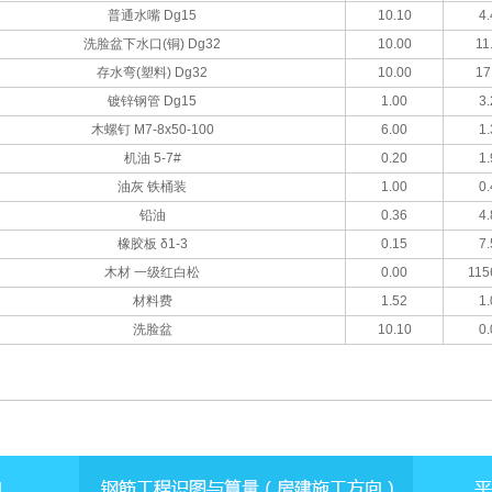
普通水嘴 Dg15
10.10
4.
洗脸盆下水口(铜) Dg32
10.00
11
存水弯(塑料) Dg32
10.00
17
镀锌钢管 Dg15
1.00
3.
木螺钉 M7-8x50-100
6.00
1.
机油 5-7#
0.20
1.
油灰 铁桶装
1.00
0.
铅油
0.36
4.
橡胶板 δ1-3
0.15
7.
木材 一级红白松
0.00
115
材料费
1.52
1.
洗脸盆
10.10
0.