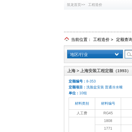
筑龙首页>>
工程造价
当前位置：
工程造价
>
定额查
地区/行业
上海 > 上海安装工程定额（1993）
定额编号：
8-353
定额项目：
洗脸盆安装 普通冷水嘴
单位：
10组
材料类别
材料编号
人工费
RG45
1808
1771