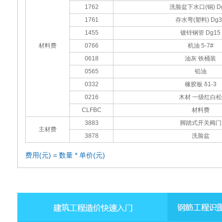
1762
洗脸盆下水口(铜) D
1761
存水弯(塑料) Dg3
1455
镀锌钢管 Dg15
材料费
0766
机油 5-7#
0618
油灰 铁桶装
0565
铅油
0332
橡胶板 δ1-3
0216
木材 一级红白松
CLFBC
材料费
3883
脚踏式开关阀门
主材费
3878
洗脸盆
费用(元) = 数量 * 单价(元)