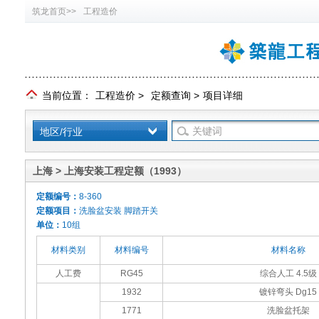
筑龙首页>>
工程造价
当前位置：
工程造价
>
定额查询
>
项目详细
地区/行业
上海 > 上海安装工程定额（1993）
定额编号：
8-360
定额项目：
洗脸盆安装 脚踏开关
单位：
10组
材料类别
材料编号
材料名称
人工费
RG45
综合人工 4.5级
1932
镀锌弯头 Dg15
1771
洗脸盆托架