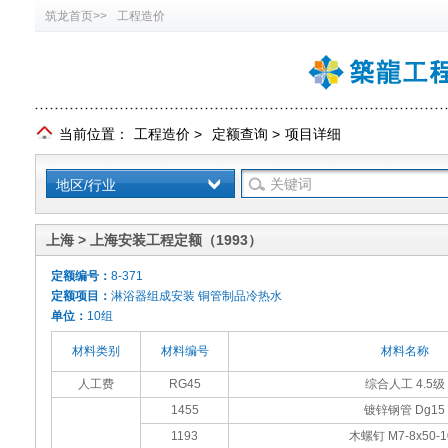
筑龙首页>>
工程造价
当前位置：
工程造价
>
定额查询
>
项目详细
地区/行业
上海 > 上海安装工程定额（1993）
定额编号：
8-371
定额项目：
淋浴器组成安装 铜管制品冷热水
单位：
10组
材料类别
材料编号
材料名称
人工费
RG45
综合人工 4.5级
1455
镀锌钢管 Dg15
1193
木螺钉 M7-8x50-1