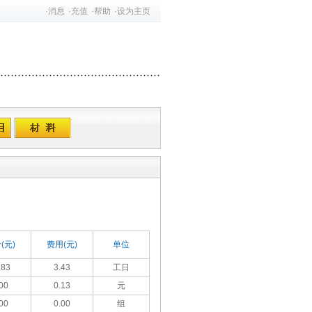
·
消息
·
充值
·
帮助
·
设为主页
(元)
费用(元)
单位
.83
3.43
工日
00
0.13
元
00
0.00
组