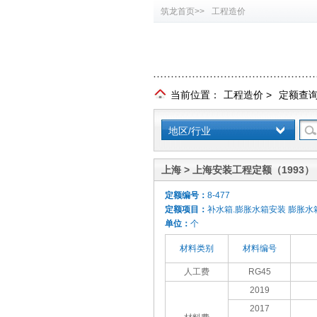
筑龙首页>>
工程造价
当前位置：
工程造价
>
定额查
地区/行业
上海 > 上海安装工程定额（1993）
定额编号：
8-477
定额项目：
补水箱.膨胀水箱安装 膨胀水箱0
单位：
个
材料类别
材料编号
人工费
RG45
2019
2017