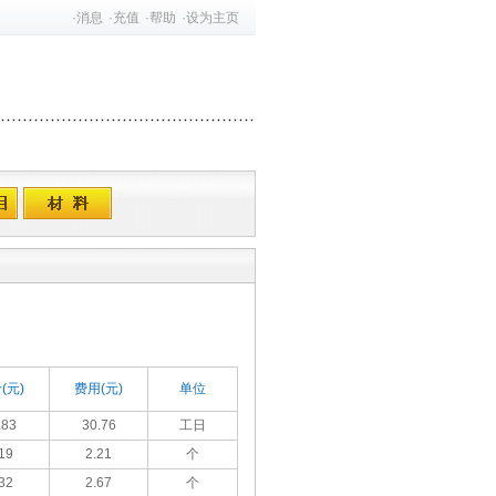
·
消息
·
充值
·
帮助
·
设为主页
(元)
费用(元)
单位
.83
30.76
工日
19
2.21
个
32
2.67
个