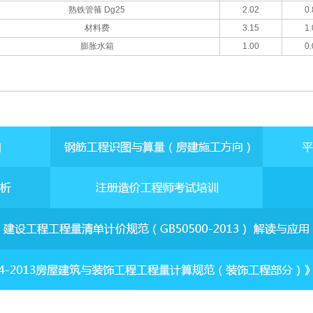
熟铁管箍 Dg25
2.02
0.
材料费
3.15
1.
膨胀水箱
1.00
0.