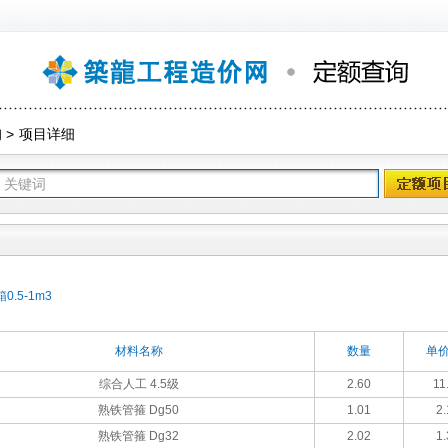
询
>
项目详细
.5-1m3
材料名称
数量
单价
综合人工 4.5级
2.60
11
熟铁管箍 Dg50
1.01
2.
熟铁管箍 Dg32
2.02
1.