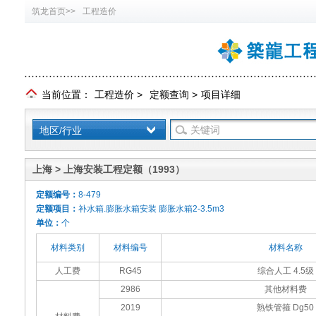
筑龙首页>>
工程造价
当前位置：
工程造价
>
定额查询
>
项目详细
地区/行业
上海 > 上海安装工程定额（1993）
定额编号：
8-479
定额项目：
补水箱.膨胀水箱安装 膨胀水箱2-3.5m3
单位：
个
材料类别
材料编号
材料名称
人工费
RG45
综合人工 4.5级
2986
其他材料费
2019
熟铁管箍 Dg50