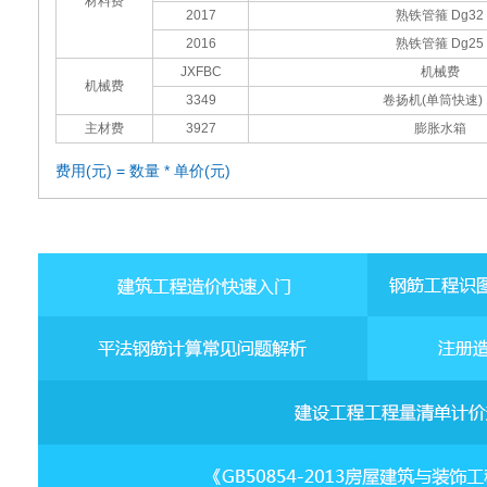
材料费
2017
熟铁管箍 Dg32
2016
熟铁管箍 Dg25
JXFBC
机械费
机械费
3349
卷扬机(单筒快速) 
主材费
3927
膨胀水箱
费用(元) = 数量 * 单价(元)