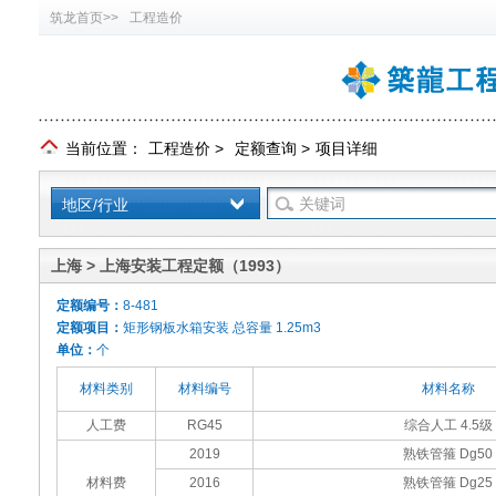
筑龙首页>>
工程造价
当前位置：
工程造价
>
定额查询
>
项目详细
地区/行业
上海 > 上海安装工程定额（1993）
定额编号：
8-481
定额项目：
矩形钢板水箱安装 总容量 1.25m3
单位：
个
材料类别
材料编号
材料名称
人工费
RG45
综合人工 4.5级
2019
熟铁管箍 Dg50
材料费
2016
熟铁管箍 Dg25