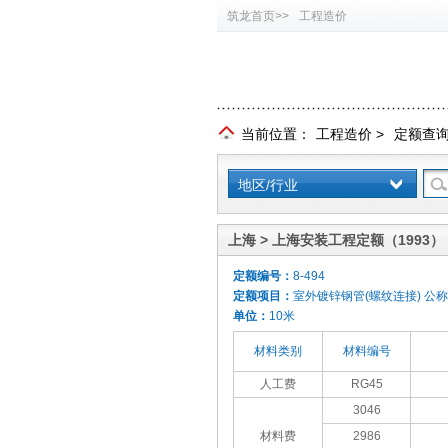
筑龙首页>>
工程造价
当前位置：
工程造价
>
定额查
地区/行业
上海 > 上海安装工程定额（1993）
定额编号：
8-494
定额项目：
室外镀锌钢管(螺纹连接) 公称
单位：
10米
材料类别
材料编号
人工费
RG45
3046
材料费
2986