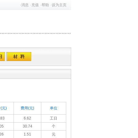
·
消息
·
充值
·
帮助
·
设为主页
(元)
费用(元)
单位
.83
6.62
工日
05
30.74
个
26
1.51
元