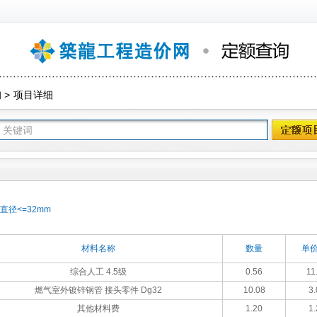
询
>
项目详细
直径<=32mm
材料名称
数量
单价
综合人工 4.5级
0.56
11
燃气室外镀锌钢管 接头零件 Dg32
10.08
3.
其他材料费
1.20
1.