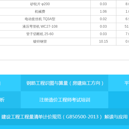
砂轮片 φ200
0.03
8.
机械费
1.06
1.
电动套丝机 TQ3A型
0.02
6.
液压弯管机 WC27-108
0.03
51
管子切断机 25-60
0.03
7.
镀锌钢管
10.15
0.