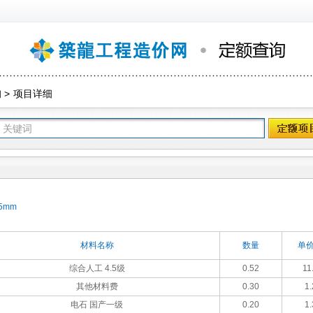
询
>
项目详细
5mm
材料名称
数量
单价
综合人工 4.5级
0.52
11
其他材料费
0.30
1.
电石 国产一级
0.20
1.