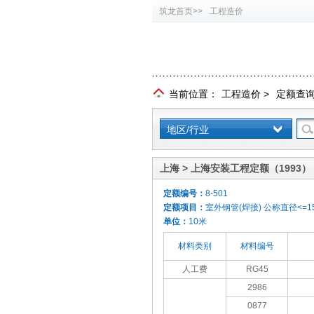
筑龙首页>>
工程造价
当前位置：
工程造价
>
定额查
地区/行业
上海 > 上海安装工程定额（1993）
定额编号：
8-501
定额项目：
室外钢管(焊接) 公称直径<=1
单位：
10米
材料类别
材料编号
人工费
RG45
2986
0877