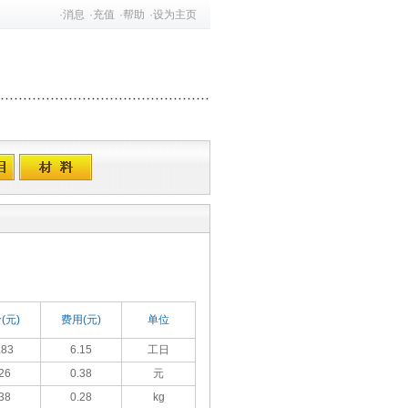
·
消息
·
充值
·
帮助
·
设为主页
(元)
费用(元)
单位
.83
6.15
工日
26
0.38
元
38
0.28
kg