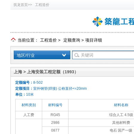
筑龙首页>>
工程造价
当前位置：
工程造价
>
定额查询
>
项目详细
地区/行业
上海 > 上海安装工程定额（1993）
定额编号：
8-502
定额项目：
室外钢管(焊接) 公称直径<=20mm
单位：
10米
材料类别
材料编号
材料名称
人工费
RG45
综合人工 4.5级
2986
其他材料费
0877
电石 国产一级