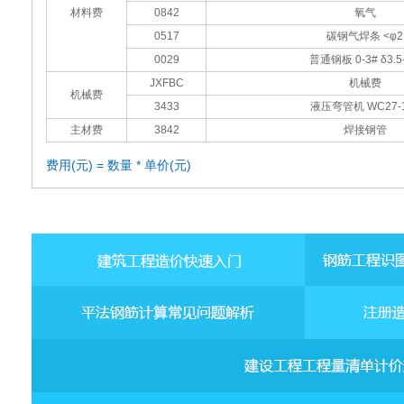
材料费
0842
氧气
0517
碳钢气焊条 <φ2
0029
普通钢板 0-3# δ3.5-
JXFBC
机械费
机械费
3433
液压弯管机 WC27-
主材费
3842
焊接钢管
费用(元) = 数量 * 单价(元)