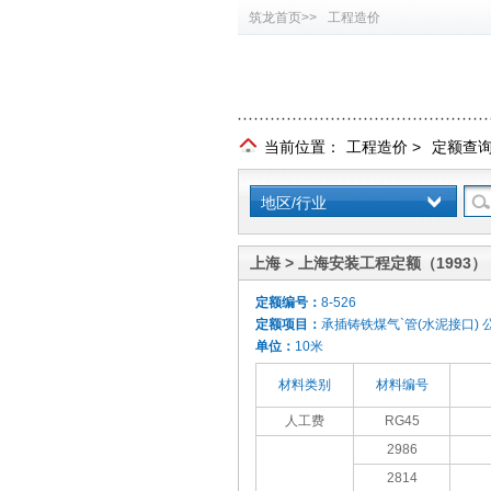
筑龙首页>>
工程造价
当前位置：
工程造价
>
定额查
地区/行业
上海 > 上海安装工程定额（1993）
定额编号：
8-526
定额项目：
承插铸铁煤气`管(水泥接口) 公
单位：
10米
材料类别
材料编号
人工费
RG45
2986
2814