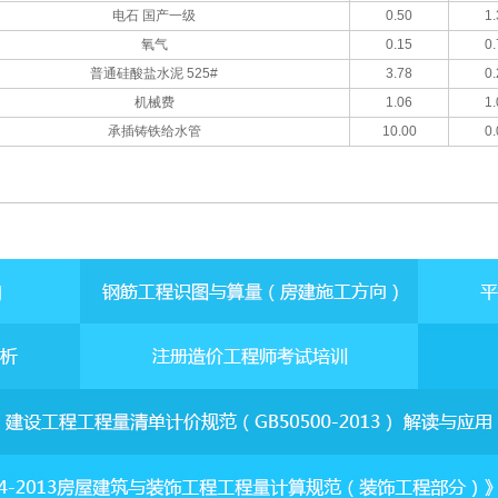
电石 国产一级
0.50
1.
氧气
0.15
0.
普通硅酸盐水泥 525#
3.78
0.
机械费
1.06
1.
承插铸铁给水管
10.00
0.