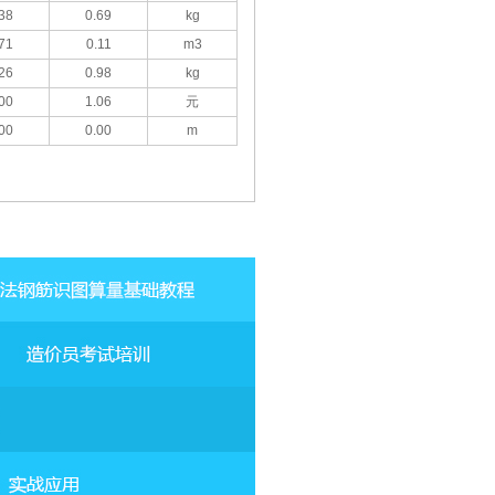
38
0.69
kg
71
0.11
m3
26
0.98
kg
00
1.06
元
00
0.00
m