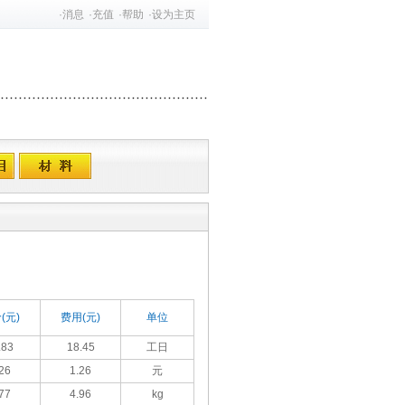
·
消息
·
充值
·
帮助
·
设为主页
(元)
费用(元)
单位
.83
18.45
工日
26
1.26
元
77
4.96
kg