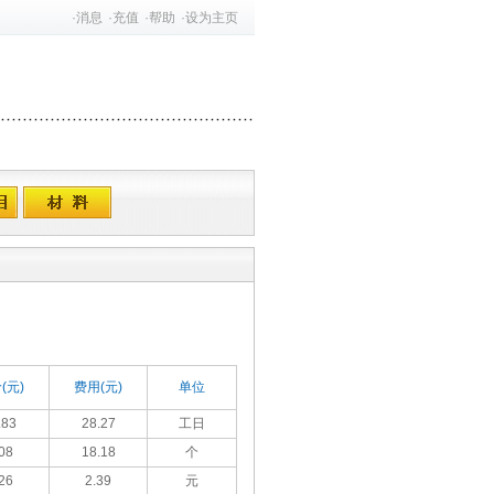
·
消息
·
充值
·
帮助
·
设为主页
(元)
费用(元)
单位
.83
28.27
工日
08
18.18
个
26
2.39
元