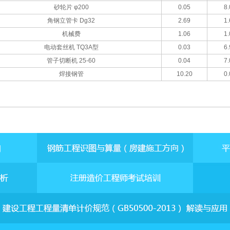
砂轮片 φ200
0.05
8.
角钢立管卡 Dg32
2.69
1.
机械费
1.06
1.
电动套丝机 TQ3A型
0.03
6.
管子切断机 25-60
0.04
7.
焊接钢管
10.20
0.