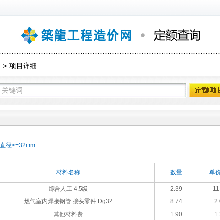
询
>
项目详细
直径<=32mm
材料名称
数量
单价
综合人工 4.5级
2.39
11
燃气室内焊接钢管 接头零件 Dg32
8.74
2.
其他材料费
1.90
1.