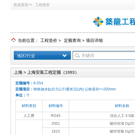
筑龙首页>>
工程造价
当前位置：
工程造价
>
定额查询
>
项目详细
地区/行业
上海 > 上海安装工程定额（1993）
定额编号：
8-554
定额项目：
铸铁抽水缸(0.5公斤/厘米2以内) 公称直径<=200mm
单位：
个
材料类别
材料编号
材料名称
人工费
RG45
综合人工 4.5级
2001
镀锌丝堵 Dg25
1810
镀锌管箍 Dg25