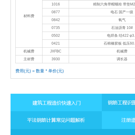
1016
精制六角带帽螺栓 带垫M20x
0877
电石 国产一级
材料费
0842
氧气
0735
石油沥青 10#
0502
电焊条 结422 φ3.
0421
石棉橡胶板 低压δ0.
机械费
JXFBC
机械费
主材费
3930
调长器
费用(元) = 数量 * 单价(元)