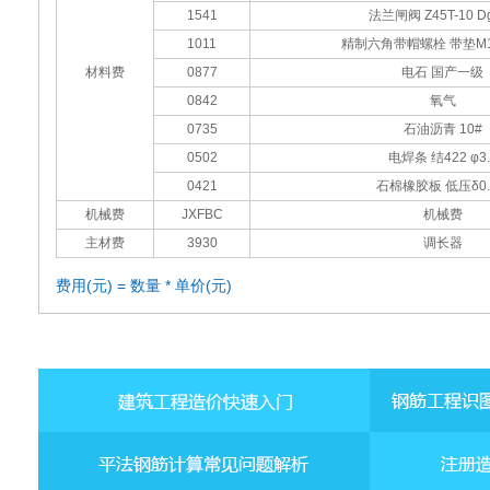
1541
法兰闸阀 Z45T-10 D
1011
精制六角带帽螺栓 带垫M16
材料费
0877
电石 国产一级
0842
氧气
0735
石油沥青 10#
0502
电焊条 结422 φ3.
0421
石棉橡胶板 低压δ0.
机械费
JXFBC
机械费
主材费
3930
调长器
费用(元) = 数量 * 单价(元)