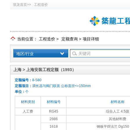
筑龙首页>>
工程造价
当前位置：
工程造价
>
定额查询
>
项目详细
地区/行业
上海 > 上海安装工程定额（1993）
定额编号：
8-580
定额项目：
调长器与阀门联装 公称直径<=150mm
单位：
个
材料类别
材料编号
材料名称
人工费
RG45
综合人工 4.5级
2986
其他材料费
1618
钢板平焊法兰 Dg150 