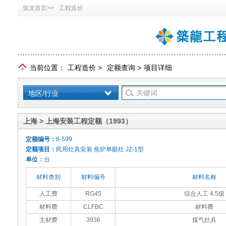
筑龙首页>>
工程造价
当前位置：
工程造价
>
定额查询
>
项目详细
地区/行业
上海 > 上海安装工程定额（1993）
定额编号：
8-599
定额项目：
民用灶具安装 焦炉单眼灶 JZ-1型
单位：
台
材料类别
材料编号
材料名称
人工费
RG45
综合人工 4.5级
材料费
CLFBC
材料费
主材费
3936
煤气灶具