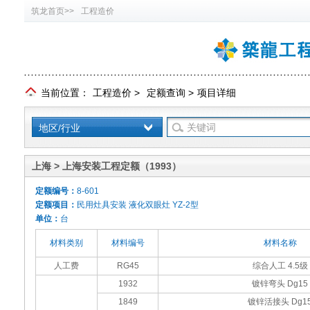
筑龙首页>>
工程造价
当前位置：
工程造价
>
定额查询
>
项目详细
地区/行业
上海 > 上海安装工程定额（1993）
定额编号：
8-601
定额项目：
民用灶具安装 液化双眼灶 YZ-2型
单位：
台
材料类别
材料编号
材料名称
人工费
RG45
综合人工 4.5级
1932
镀锌弯头 Dg15
1849
镀锌活接头 Dg1