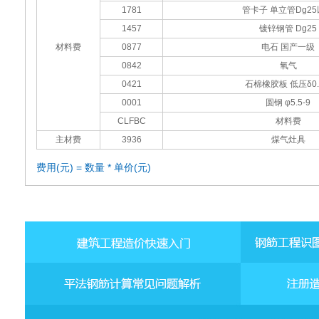
1781
管卡子 单立管Dg2
1457
镀锌钢管 Dg25
材料费
0877
电石 国产一级
0842
氧气
0421
石棉橡胶板 低压δ0.
0001
圆钢 φ5.5-9
CLFBC
材料费
主材费
3936
煤气灶具
费用(元) = 数量 * 单价(元)