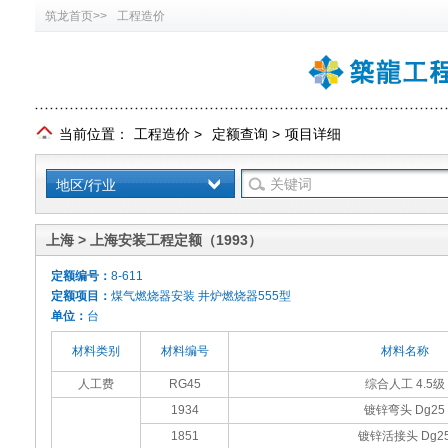
筑龙首页>>
工程造价
当前位置：
工程造价
>
定额查询
>
项目详细
地区/行业
上海 > 上海安装工程定额（1993）
定额编号：
8-611
定额项目：
煤气燃烧器安装 井炉燃烧器555型
单位：
台
材料类别
材料编号
材料名称
人工费
RG45
综合人工 4.5级
1934
镀锌弯头 Dg25
1851
镀锌活接头 Dg2