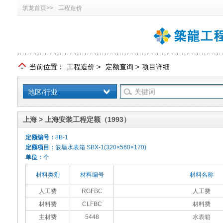
筑龙首页>>
工程造价
当前位置：
工程造价
>
定额查询
>
项目详细
地区/行业
上海 > 上海安装工程定额（1993）
定额编号：
8B-1
定额项目：
嵌墙水表箱 SBX-1(320×560×170)
单位：
个
材料类别
材料编号
材料名称
人工费
RGFBC
人工费
材料费
CLFBC
材料费
主材费
5448
水表箱