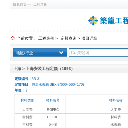
筑龙首页>>
工程造价
当前位置：
工程造价
>
定额查询
>
项目详细
地区/行业
上海 > 上海安装工程定额（1993）
定额编号：
8B-3
定额项目：
嵌墙水表箱 SBX-3(600×560×170)
单位：
个
材料类别
材料编号
材料名称
人工费
RGFBC
人工费
材料费
CLFBC
材料费
主材费
5448
水表箱