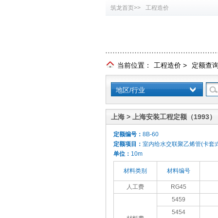
筑龙首页>>
工程造价
当前位置：
工程造价
>
定额查
地区/行业
上海 > 上海安装工程定额（1993）
定额编号：
8B-60
定额项目：
室内给水交联聚乙烯管(卡套式
单位：
10m
材料类别
材料编号
人工费
RG45
5459
5454