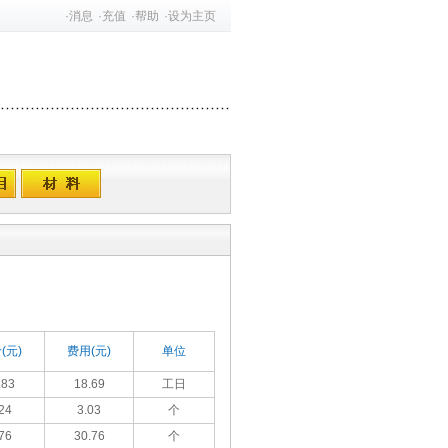
·
消息
·
充值
·
帮助
·
设为主页
(元)
费用(元)
单位
.83
18.69
工日
24
3.03
个
76
30.76
个