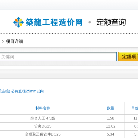
询
>
项目详细
连接) 公称直径25mm以内
材料名称
数量
单价
综合人工 4.5级
1.58
11
管夹DG25
12.62
0.
交联聚乙稀管件DG25
5.34
5.