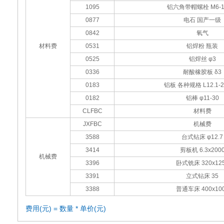
1095
铝六角带帽螺栓 M6-1
0877
电石 国产一级
0842
氧气
材料费
0531
铝焊粉 瓶装
0525
铝焊丝 φ3
0336
耐酸橡胶板 δ3
0183
铝板 各种规格 L12.1-2.
0182
铝棒 φ11-30
CLFBC
材料费
JXFBC
机械费
3588
台式钻床 φ12.7
3414
剪板机 6.3x200
机械费
3396
卧式铣床 320x12
3391
立式钻床 35
3388
普通车床 400x10
费用(元) = 数量 * 单价(元)