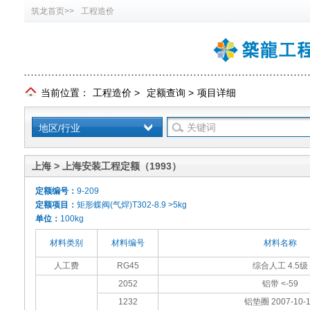
筑龙首页>>
工程造价
当前位置：
工程造价
>
定额查询
>
项目详细
地区/行业
上海 > 上海安装工程定额（1993）
定额编号：
9-209
定额项目：
矩形蝶阀(气焊)T302-8.9 >5kg
单位：
100kg
材料类别
材料编号
材料名称
人工费
RG45
综合人工 4.5级
2052
铝带 <-59
1232
铝垫圈 2007-10-