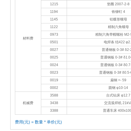
1215
垫圈 2007-2-8
1194
铁铆钉 4
1145
铝蝶形螺母
1122
精制六角螺母
0973
精制六角带帽螺栓 M2-5
材料费
0501
电焊条 结422 φ2.
0027
普通钢板 0-3# δ2-2
0025
普通钢板 0-3# δ1.0-
0024
普通钢板 0-3# δ0.7-
0023
普通钢板 0-3# δ0.5-
0019
扁钢 <- 59
0002
圆钢 φ10-14
3588
台式钻床 φ12.7
机械费
3438
交流弧焊机 21kV
3388
普通车床 400x10
费用(元) = 数量 * 单价(元)