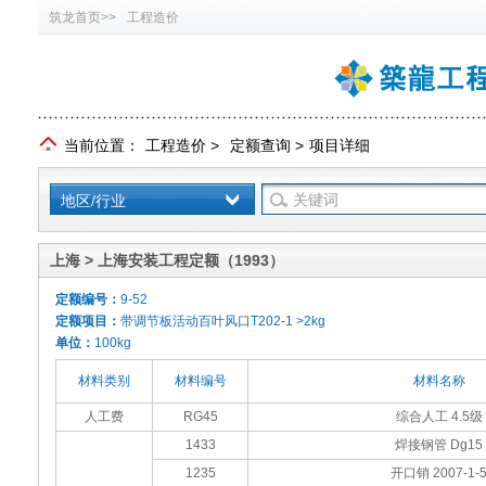
筑龙首页>>
工程造价
当前位置：
工程造价
>
定额查询
>
项目详细
地区/行业
上海 > 上海安装工程定额（1993）
定额编号：
9-52
定额项目：
带调节板活动百叶风口T202-1 >2kg
单位：
100kg
材料类别
材料编号
材料名称
人工费
RG45
综合人工 4.5级
1433
焊接钢管 Dg15
1235
开口销 2007-1-