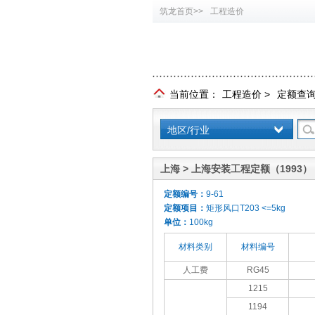
筑龙首页>>
工程造价
当前位置：
工程造价
>
定额查
地区/行业
上海 > 上海安装工程定额（1993）
定额编号：
9-61
定额项目：
矩形风口T203 <=5kg
单位：
100kg
材料类别
材料编号
人工费
RG45
1215
1194