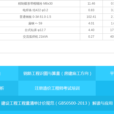
精制蝶形带帽螺栓 M8x30
11.46
0.
电焊条 结422 φ3.2
0.83
3.
普通钢板 0-3# δ1.0-1.5
102.41
2.
扁钢 <- 59
4.01
1.
台式钻床 φ12.7
4.40
17
交流弧焊机 21kVA
0.27
40