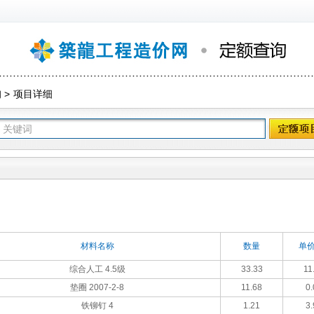
询
>
项目详细
材料名称
数量
单价
综合人工 4.5级
33.33
11
垫圈 2007-2-8
11.68
0.
铁铆钉 4
1.21
3.