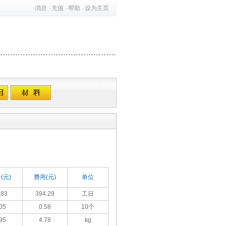
·
消息
·
充值
·
帮助
·
设为主页
(元)
费用(元)
单位
.83
394.29
工日
05
0.58
10个
95
4.78
kg