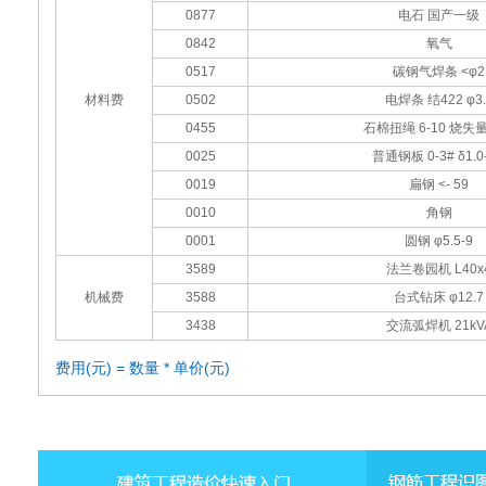
0877
电石 国产一级
0842
氧气
0517
碳钢气焊条 <φ2
材料费
0502
电焊条 结422 φ3.
0455
石棉扭绳 6-10 烧失
0025
普通钢板 0-3# δ1.0-
0019
扁钢 <- 59
0010
角钢
0001
圆钢 φ5.5-9
3589
法兰卷园机 L40x
机械费
3588
台式钻床 φ12.7
3438
交流弧焊机 21kV
费用(元) = 数量 * 单价(元)