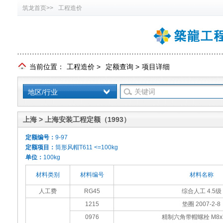
筑龙首页>>
工程造价
当前位置：
工程造价
>
定额查询
>
项目详细
地区/行业
上海 > 上海安装工程定额（1993）
定额编号：
9-97
定额项目：
筒形风帽T611 <=100kg
单位：
100kg
材料类别
材料编号
材料名称
人工费
RG45
综合人工 4.5级
1215
垫圈 2007-2-8
0976
精制六角带帽螺栓 M8x