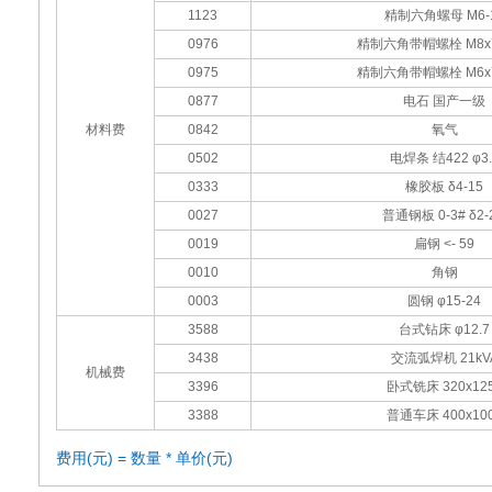
1123
精制六角螺母 M6-
0976
精制六角带帽螺栓 M8x
0975
精制六角带帽螺栓 M6x
0877
电石 国产一级
材料费
0842
氧气
0502
电焊条 结422 φ3.
0333
橡胶板 δ4-15
0027
普通钢板 0-3# δ2-2
0019
扁钢 <- 59
0010
角钢
0003
圆钢 φ15-24
3588
台式钻床 φ12.7
3438
交流弧焊机 21kV
机械费
3396
卧式铣床 320x12
3388
普通车床 400x10
费用(元) = 数量 * 单价(元)