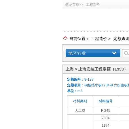
筑龙首页>>
工程造价
当前位置：
工程造价
>
定额查
地区/行业
上海 > 上海安装工程定额（1993）
定额编号：
9-128
定额项目：
钢板挡水板T704-9 六折曲板
单位：
m2
材料类别
材料编号
人工费
RG45
2894
1194