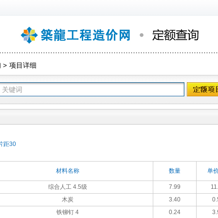
询
>
项目详细
片距30
材料名称
数量
单价
综合人工 4.5级
7.99
11
木炭
3.40
0.
铁铆钉 4
0.24
3.