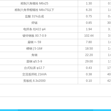
精制六角螺栓 M6x25
1.30
0.
精制六角带帽螺栓 M8x75以下
6.20
1.
盐酸 31%合成
0.75
0.
焊锡
0.85
30
电焊条 结422 φ4
1.94
3.
镀锌钢板 δ0.7-0.9
102.44
3.
扁钢 <- 59
7.80
1.
槽钢 [ 5-16#
18.50
1.
角钢
22.20
1.
圆钢 φ5.5-9
29.00
1.
台式钻床 φ12.7
0.43
17
交流弧焊机 21kVA
0.38
40
剪板机 6.3x2000
0.10
42