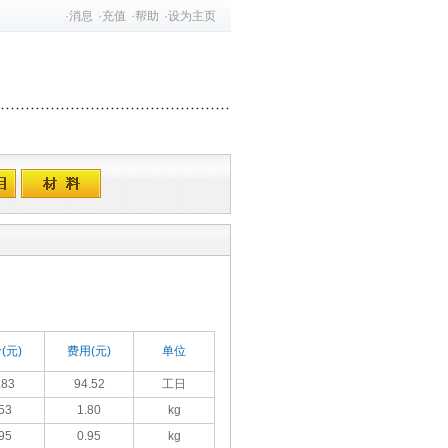
·
消息
·
充值
·
帮助
·
设为主页
(元)
费用(元)
单位
.83
94.52
工日
53
1.80
kg
95
0.95
kg