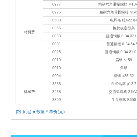
0977
精制六角带帽螺栓 M10
0975
精制六角带帽螺栓 M6x
0503
电焊条 结422 φ
0366
橡胶板定型条
材料费
0033
普通钢板 0-3# δ21
0031
普通钢板 0-3# δ4.5
0025
普通钢板 0-3# δ1.0-
0019
扁钢 <- 59
0010
角钢
0004
圆钢 φ25-32
3588
台式钻床 φ12.7
机械费
3438
交流弧焊机 21kV
3399
牛头刨床 B650
费用(元) = 数量 * 单价(元)