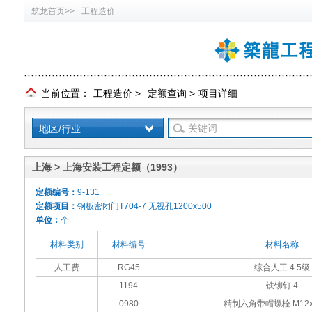
筑龙首页>>
工程造价
当前位置：
工程造价
>
定额查询
>
项目详细
地区/行业
上海 > 上海安装工程定额（1993）
定额编号：
9-131
定额项目：
钢板密闭门T704-7 无视孔1200x500
单位：
个
材料类别
材料编号
材料名称
人工费
RG45
综合人工 4.5级
1194
铁铆钉 4
0980
精制六角带帽螺栓 M12